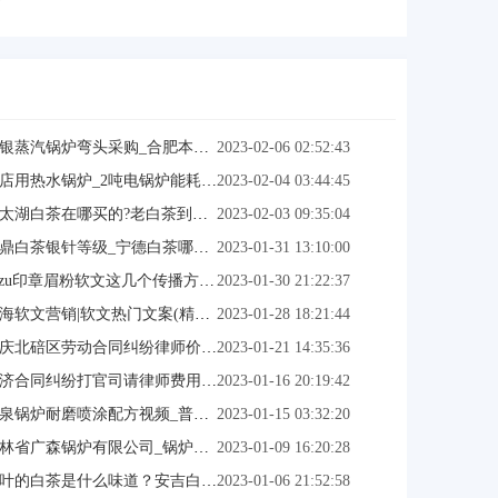
银蒸汽锅炉弯头采购_合肥本地低氮锅炉故障维修
2023-02-06 02:52:43
店用热水锅炉_2吨电锅炉能耗对比
2023-02-04 03:44:45
太湖白茶在哪买的?老白茶到底怎么冲泡好喝？
2023-02-03 09:35:04
鼎白茶银针等级_宁德白茶哪里好？
2023-01-31 13:10:00
uzu印章眉粉软文这几个传播方式一定要抓住！
2023-01-30 21:22:37
海软文营销|软文热门文案(精选)-软文发稿网
2023-01-28 18:21:44
庆北碚区劳动合同纠纷律师价钱-十大合同纠纷律师
2023-01-21 14:35:36
合同纠纷打官司请律师费用多少-合同纠纷律师费多少钱
2023-01-16 20:19:42
锅炉耐磨喷涂配方视频_普通锅炉改颗粒燃料（在线咨询）
2023-01-15 03:32:20
林省广森锅炉有限公司_锅炉保养_在线咨询
2023-01-09 16:20:28
叶的白茶是什么味道？安吉白茶图片-在线咨询
2023-01-06 21:52:58