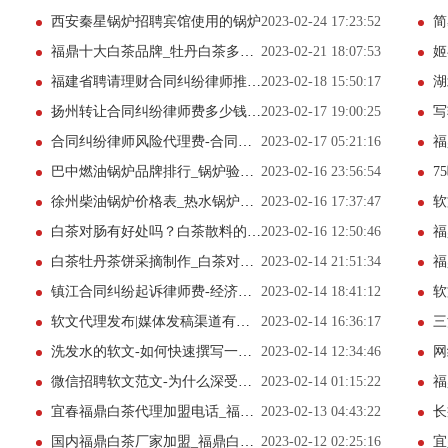
西安秦星锅炉招聘宾馆使用的锅炉
2023-02-24 17:23:52
简
福鼎十大白茶品牌_牡丹白茶多少钱一斤
2023-02-21 18:07:53
姬
福建省聘请理财合同纠纷律师推荐-合同作废怎么处理
2023-02-18 15:50:17
湖
扬州转让合同纠纷律师费多少钱-合同作废怎么处理
2023-02-17 19:00:25
写
合同纠纷律师风险代理费-合同纠纷案一般怎么判
2023-02-17 05:21:16
福
巴中燃油锅炉品牌排行_锅炉验收_2月推荐
2023-02-16 23:56:54
7
徐州柴油锅炉价格表_热水锅炉价格(2月更新中)
2023-02-16 17:37:47
软
白茶对肠有好处吗？白茶散料的做法视频
2023-02-16 12:50:46
福
白茶牡丹茶饼采摘制作_白茶对肠有好处吗
2023-02-14 21:51:34
福
镇江合同纠纷起诉律师费-经济合同纠纷咨询
2023-02-14 18:41:12
软
软文代理发布|媒体发稿渠道有哪些
2023-02-14 16:36:17
三
洗发水的软文-如何快速撰写一篇优质新闻稿？
2023-02-14 12:34:46
网
微信招聘软文范文-为什么深受中小企业的信赖？
2023-02-14 01:15:22
福
宜春福鼎白茶代理加盟电话_福鼎宁德白茶(网站更新中)
2023-02-13 04:43:22
长
国内福鼎白茶厂家加盟_福鼎白茶标志_2月推荐
2023-02-12 02:25:16
宜