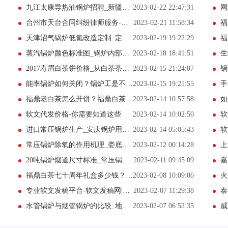
九江太康导热油锅炉招聘_新疆太康锅炉制造
2023-02-22 22:47:31
网
台州市天台合同纠纷律师服务-律师在线专业合同纠纷律师
2023-02-21 11:58:34
福
天津沼气锅炉低氮改造定制_定做小型燃油蒸汽锅炉
2023-02-19 19:22:29
福
蒸汽锅炉颜色标准图_锅炉内部检验费多少钱
2023-02-18 18:41:51
生
2017寿眉白茶饼价格_从白茶茶渣看品质
2023-02-15 21:24:07
锅
能率锅炉如何关闭？锅炉工是不是重体力
2023-02-15 19:21:55
手
福鼎老白茶怎么开饼？福鼎白茶宣传_2月推荐
2023-02-14 10:57:58
如
软文代发价格-你需要知道这些
2023-02-14 10:02:50
软
进口常压锅炉生产_安庆锅炉用螺纹烟管厂家
2023-02-14 05:05:43
软
常压锅炉除氧的作用机理_娄底节能锅炉燃烧器市场价
2023-02-12 00:14:28
上
20吨锅炉烟道尺寸标准_常压锅炉房(网站推荐中)
2023-02-11 09:45:09
嘉
福鼎白茶七十周年礼盒多少钱？福鼎白茶茶叶_1月推荐
2023-02-08 10:09:06
火
专业软文发稿平台-软文发稿网|推荐(通用软文更新中)
2023-02-07 11:29:38
泰
水管锅炉与烟管锅炉的比较_地暖锅炉漏水_(1月更新中)
2023-02-07 06:52:35
威