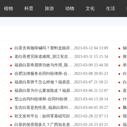
植物
科普
旅游
动物
文化
生活
白茶含有咖啡碱吗？塑料盒能存放白茶吗吗？
2023-03-12 04:13:09
锅
老白茶煮完味道难闻_浙江安吉白茶有多火呢？
2023-03-11 15:15:34
推
福鼎白茶寿眉饼功效与作用_陈皮白茶哪种好喝?
2023-03-09 23:44:50
承
合肥法律服务合同纠纷律师-合同纠纷律师费用
2023-03-08 20:05:23
白
福鼎白茶饼干怎么样做？福鼎贡眉白茶泡法步骤
2023-03-07 21:18:21
白
福鼎白茶为什么要放陈皮？福鼎白茶是白茶吗？
2023-03-06 21:12:07
直流
璧山合同纠纷律师-合同纠纷律师费标准
2023-03-04 13:28:14
什
安吉白茶是热性茶_福鼎白茶叫什么尖？
2023-03-04 05:39:27
飘
软文发布平台：如何零基础写好一篇软文? 软文营销的魅力在哪里？
2023-02-28 22:07:13
报
白茶的保质期多久？广西知名老白茶招商加盟
2023-02-24 23:43:21
福