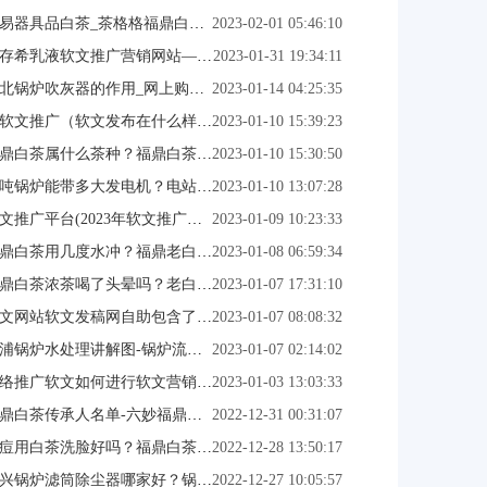
易器具品白茶_茶格格福鼎白茶_2023已更新
2023-02-01 05:46:10
存希乳液软文推广营销网站—软文发稿网
2023-01-31 19:34:11
北锅炉吹灰器的作用_网上购买家用锅炉（在线咨询）
2023-01-14 04:25:35
软文推广（软文发布在什么样的媒体效果好？）
2023-01-10 15:39:23
鼎白茶属什么茶种？福鼎白茶等级_网站最新推荐
2023-01-10 15:30:50
5吨锅炉能带多大发电机？电站锅炉_网站最新推荐
2023-01-10 13:07:28
文推广平台(2023年软文推广常见的方法)
2023-01-09 10:23:33
鼎白茶用几度水冲？福鼎老白茶的功效与作用
2023-01-08 06:59:34
鼎白茶浓茶喝了头晕吗？老白茶功效-在线咨询
2023-01-07 17:31:10
文网站软文发稿网自助包含了哪些服务?
2023-01-07 08:08:32
浦锅炉水处理讲解图-锅炉流程（在线咨询）
2023-01-07 02:14:02
络推广软文如何进行软文营销的几点建议?
2023-01-03 13:03:33
鼎白茶传承人名单-六妙福鼎白茶
2022-12-31 00:31:07
痘用白茶洗脸好吗？福鼎白茶2015 (今日更新中)
2022-12-28 13:50:17
兴锅炉滤筒除尘器哪家好？锅炉的燃烧_网站最新推荐
2022-12-27 10:05:57