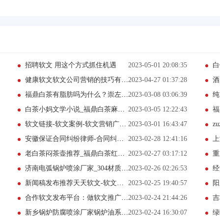
招聘软文 用这个方式抓住机遇
2023-05-01 20:08:35
白
健康软文软文公司营销的技巧有哪些?
2023-04-27 01:37:28
酒
福鼎白茶有脂肪吗为什么？崇左有品质的福鼎白茶品牌
2023-03-08 03:06:39
纯
白茶小妈文学小说_福鼎白茶麻将礼盒图片
2023-03-05 12:22:43
福
软文链接-软文案例-软文营销广告干货分享
2023-03-01 16:43:47
z
安徽保证合同纠纷律师-合同纠纷推荐律师
2023-02-28 12:41:16
上
老白茶闷茶壶推荐_福鼎白茶红酒礼盒_2023已更新
2023-02-27 03:17:12
重
济南电弧锅炉喷涂厂家_304材质的锅炉风帽
2023-02-26 02:26:53
经济
新闻稿发布推荐天天软文-软文去哪发？软文发稿网怎样？
2023-02-25 19:40:57
阳泉
合作软文发布平台：做软文推广优势有哪些？
2023-02-24 21:44:26
吉
新乡锅炉防腐喷涂厂家锅炉油系统检修方案
2023-02-24 16:30:07
绿