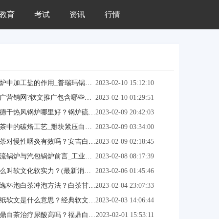
教育
考试
资讯
行情
炉中加工盐的作用_普瑞玛锅炉_2月推荐
2023-02-10 15:12:10
广营销网?软文推广包含哪些流程或步骤?
2023-02-10 01:29:51
德干热风锅炉哪里好？锅炉硫化产(网站推荐中)
2023-02-09 20:42:03
茶中的碳焙工艺_掰块紧压白茶怎么喝？
2023-02-09 03:34:00
茶对慢性咽炎有效吗？安吉白茶能喝多少泡？
2023-02-09 02:18:45
锅炉与汽包锅炉前言_工业锅炉产量_2023已更新
2023-02-08 08:17:39
么叫软文化软实力？(最新消息) 〖软文发稿网〗
2023-02-06 01:45:46
逸杯泡白茶冲泡方法？白茶甘露是什么价格好喝？
2023-02-04 23:07:33
纸软文是什么意思？经典软文01月最新推荐(更新中)
2023-02-03 14:06:44
鼎白茶治疗尿酸高吗？福鼎白茶怎么泡_(更新中)
2023-02-01 15:53:11